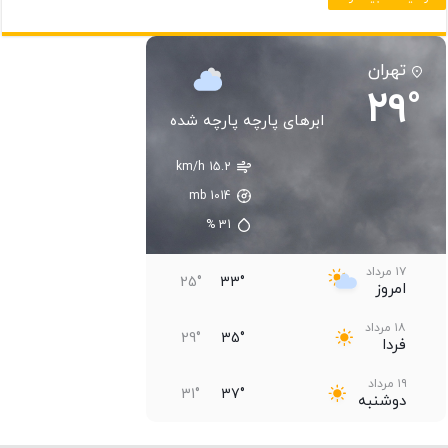
تهران
29°
ابرهای پارچه پارچه شده
15.2 km/h
اکنون
12:30
15:30
mb
1014
31°
31°
29°
%
31
۱۷ مرداد
25°
33°
امروز
۱۸ مرداد
29°
35°
فردا
۱۹ مرداد
31°
37°
دوشنبه
۲۰ مرداد