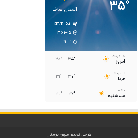
35°
آسمان صاف
15.4 km/h
اکنون
21:30
00:30
mb
1005
33°
34°
35°
%
13
۱۸ مرداد
28°
35°
امروز
۱۹ مرداد
31°
37°
فردا
۲۰ مرداد
30°
36°
سه‌شنبه
۲۱ مرداد
30°
36°
چهارشنبه
۲۲ مرداد
31°
36°
پنجشنبه
طراحی توسط
میهن پرستان